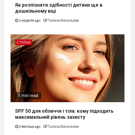
Як розпізнати здібності дитини ще в
дошкільному віці
1 неделя ago
Галина Васильева
СТАТЬИ
1 min read
SPF 50 для обличчя і тіла: кому підходить
максимальний рівень захисту
2 месяца ago
Галина Васильева