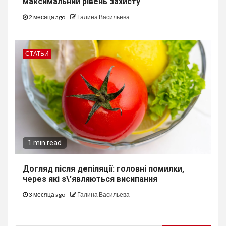
максимальний рівень захисту
2 месяца ago
Галина Васильева
СТАТЬИ
1 min read
Догляд після депіляції: головні помилки,
через які з\’являються висипання
3 месяца ago
Галина Васильева