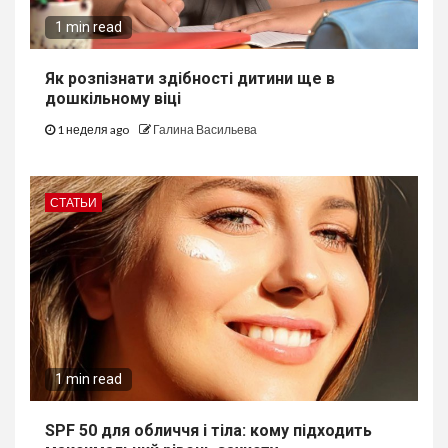
1 min read
Як розпізнати здібності дитини ще в
дошкільному віці
1 неделя ago
Галина Васильева
СТАТЬИ
1 min read
SPF 50 для обличчя і тіла: кому підходить