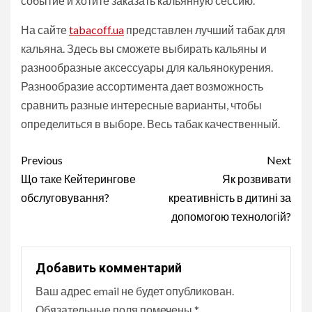
событие и хотите заказать кальянную сессию.
На сайте
tabacoff.ua
представлен лучший табак для
кальяна. Здесь вы сможете выбирать кальяны и
разнообразные аксессуары для кальянокурения.
Разнообразие ассортимента дает возможность
сравнить разные интересные варианты, чтобы
определиться в выборе. Весь табак качественный.
Continue
Previous
Next
Reading
Що таке Кейтерингове
Як розвивати
обслуговування?
креативність в дитині за
допомогою технологій?
Добавить комментарий
Ваш адрес email не будет опубликован.
Обязательные поля помечены
*