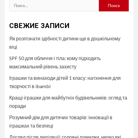
Найти:
СВЕЖИЕ ЗАПИСИ
Як розпізнати здібності дитини ще в дошкільному
віці
SPF 50 для обличчя і тіла: кому підходить
максимальний рівень захисту
Іграшки та винаходи дітей 1 класу: натхнення для
творчості в ibambi
Кращі іграшки для майбутніх будівельників: огляд та
поради
Розумний дім для дитячих товарів: інновації в
іграшках та безпеці
Догляд після депіляції: головні помилки, через які